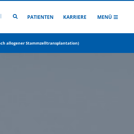
N
TUBE
 INSTAGRAM
Zur Seitensuche
PATIENTEN
KARRIERE
MENÜ
ach allogener Stammzelltransplantation)