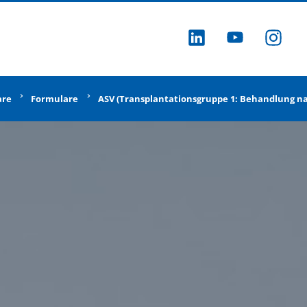
ZU LINKEDI
ZU YOU
ZU
are
Formulare
ASV (Transplantationsgruppe 1: Behandlung n