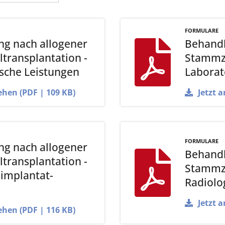
FORMULARE
g nach allogener
Behandl
transplantation -
Stammze
sche Leistungen
Labora
ehen (PDF | 109 KB)
Jetzt 
FORMULARE
g nach allogener
Behandl
transplantation -
Stammze
implantat-
Radiolo
Jetzt 
ehen (PDF | 116 KB)