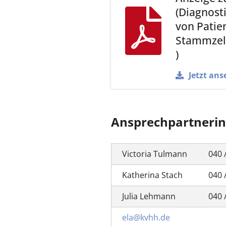
(Diagnost
von Patie
Stammzell
)
Jetzt ans
Ansprechpartneri
Victoria Tulmann
040 
Katherina Stach
040 
Julia Lehmann
040 
ela@kvhh.de