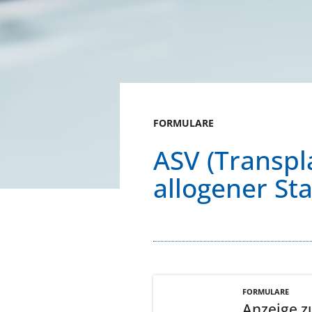
FORMULARE
ASV (Transp
allogener St
FORMULARE
Anzeige z