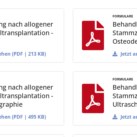
FORMULARE
g nach allogener
Behandl
transplantation -
Stammze
Osteode
ehen (PDF | 213 KB)
Jetzt 
FORMULARE
g nach allogener
Behandl
transplantation -
Stammze
graphie
Ultrasch
ehen (PDF | 495 KB)
Jetzt 