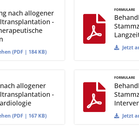
FORMULARE
g nach allogener
Behandl
transplantation -
Stammze
herapeutische
Langzei
n
Jetzt 
ehen (PDF | 184 KB)
FORMULARE
nach allogener
Behandl
transplantation -
Stammze
Kardiologie
Interve
ehen (PDF | 167 KB)
Jetzt 