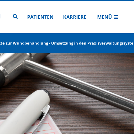
N
TUBE
 INSTAGRAM
Zur Seitensuche
PATIENTEN
KARRIERE
MENÜ
kte zur Wundbehandlung - Umsetzung in den Praxisverwaltungssyst