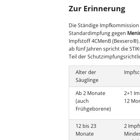
Zur 
Die Ständige Impfkommission (
Standardimpfung gegen
Meni
Impfstoff 4CMenB (Bexsero®). 
ab fünf Jahren spricht die ST
Teil der Schutzimpfungsrichtl
Alter der
Impfs
Säuglinge
Ab 2 Monate
2+1 Im
(auch
12 Mo
Frühgeborene)
12 bis 23
2 Impf
Monate
Minde