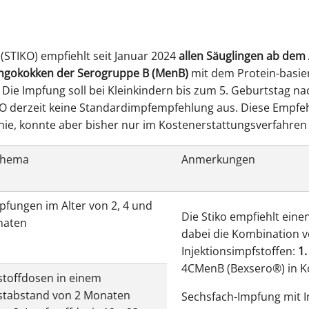
Erinner
STIKO) empfiehlt seit Januar 2024
allen Säuglingen ab dem
ngokokken der Serogruppe B (MenB)
mit dem Protein-basie
Die Impfung soll bei Kleinkindern bis zum 5. Geburtstag n
IKO derzeit keine Standardimpfempfehlung aus. Diese Empfeh
inie, konnte aber bisher nur im Kostenerstattungsverfahren
chema
Anmerkungen
pfungen im Alter von 2, 4 und
Die Stiko empfiehlt ein
naten
dabei die Kombination vo
Injektionsimpfstoffen:
1.
4CMenB (Bexsero®) in K
stoffdosen in einem
stabstand von 2 Monaten
Sechsfach-Impfung mit I