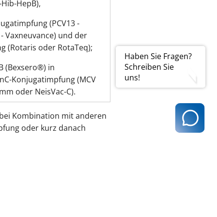
-Hib-HepB),
ugatimpfung (PCV13 -
 - Vaxneuvance) und der
g (Rotaris oder RotaTeq);
Haben Sie Fragen?
Schreiben Sie
B (Bexsero®) in
uns!
enC-Konjugatimpfung (MCV
amm oder NeisVac-C).
bei Kombination mit anderen
mpfung oder kurz danach