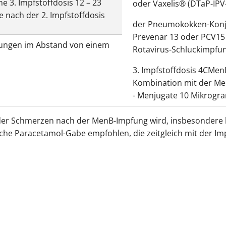
ne 3. Impfstoffdosis 12 – 23
oder Vaxelis® (DTaP-IPV
 nach der 2. Impfstoffdosis
der Pneumokokken-Konj
Prevenar 13 oder PCV15
ungen im Abstand von einem
Rotavirus-Schluckimpfun
3. Impfstoffdosis 4CMen
Kombination mit der M
- Menjugate 10 Mikrogr
der Schmerzen nach der MenB-Impfung wird, insbesondere 
sche Paracetamol-Gabe empfohlen, die zeitgleich mit der I