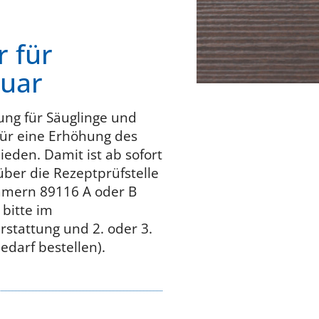
 für
ruar
ung für Säuglinge und
 für eine Erhöhung des
eden. Damit ist ab sofort
ber die Rezeptprüfstelle
mmern 89116 A oder B
bitte im
rstattung und 2. oder 3.
darf bestellen).