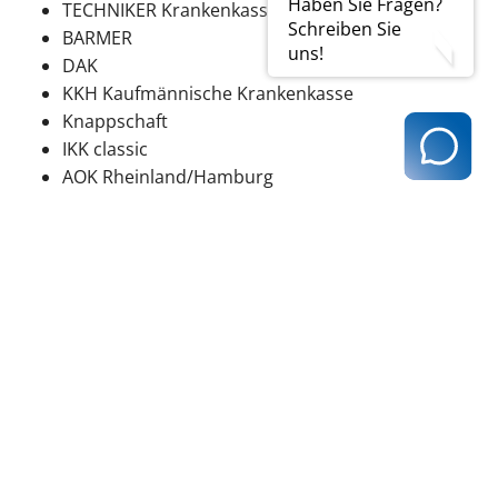
Haben Sie Fragen?
TECHNIKER Krankenkasse
Schreiben Sie
BARMER
uns!
DAK
KKH Kaufmännische Krankenkasse
Knappschaft
IKK classic
AOK Rheinland/Hamburg
Die Impfstoffe werden für diese Impfungen ebenfalls
per Impfanforderung über die RPD bezogen und zur
Abrechnung über die KVH wird die 89111
s
angegeben.
zurück zur Übersicht