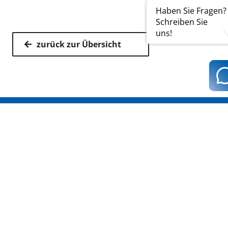
Haben Sie Fragen?
Schreiben Sie
uns!
zurück zur Übersicht
Kassenärztliche Vereinigung Hamburg
040 / 22 802 - 0
kontakt@kvhh.de
Postfach 76 06 20
22056 Hamburg
Humboldtstraße 56
22083 Hamburg
Datenschutzhinweis
Impressum
Haftungsausschluss