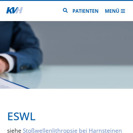
Zur Startseite
Zur Seitensuche
PATIENTEN
MENÜ
ESWL
siehe
Stoßwellenlithropsie bei Harnsteinen