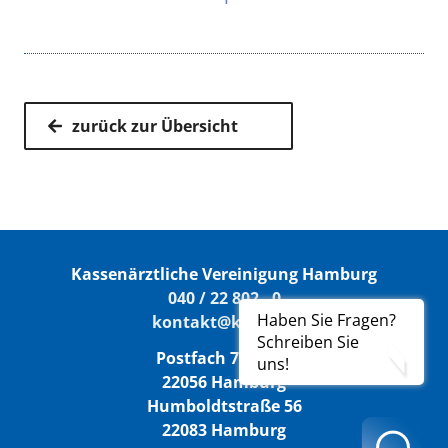
zurück zur Übersicht
Kassenärztliche Vereinigung Hamburg
040 / 22 802 - 0
Haben Sie Fragen?
kontakt@kvhh.de
Schreiben Sie
Postfach 76 06 20
uns!
22056 Hamburg
Humboldtstraße 56
22083 Hamburg